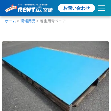
内
お問い合わせ
容
を
ス
ホーム
現場用品
養生用青ベニア
キ
ッ
プ