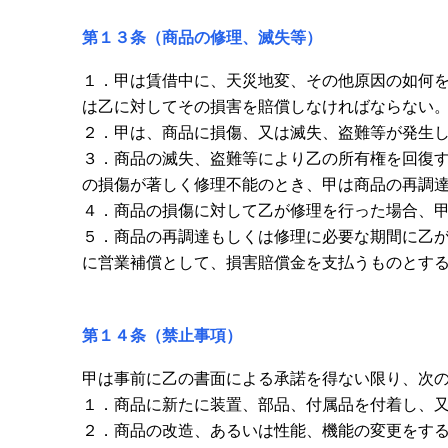
第１３条（商品の修理、滅失等）
１．甲は賃借中に、天災地変、その他原因の如何
は乙に対してその損害を賠償しなければならない
２．甲は、商品に損傷、又は滅失、盗難等が発生
３．商品の滅失、盗難等により乙の所有権を回復
の損傷が著しく修理不能のとき、甲は商品の再調
４．商品の損傷に対して乙が修理を行った場合、
５．商品の再調達もしくは修理に必要な期間に乙
に営業補償として、損害賠償金を支払うものとす
第１４条（禁止事項）
甲は事前に乙の書面による承諾を得ない限り、次
１．商品に新たに装置、部品、付属品を付着し、
２．商品の改造、あるいは性能、機能の変更をす