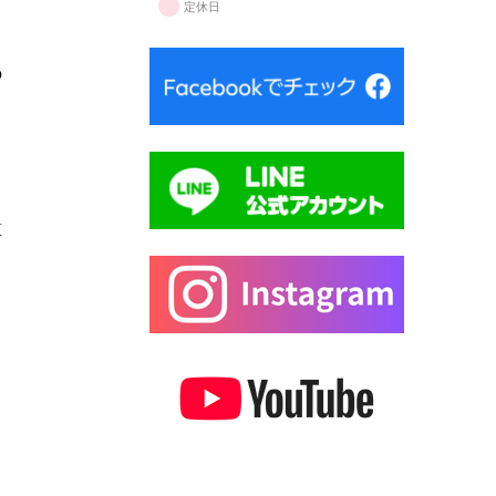
定休日
の
算
し
、