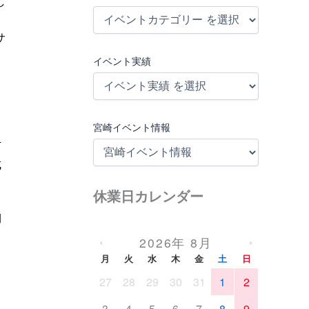
し
サ
イベント実績
宮崎イベント情報
下
成
休業日カレンダー
期
2026年 8月
‹
›
月
火
水
木
金
土
日
27
28
29
30
31
1
2
3
4
5
6
7
8
9