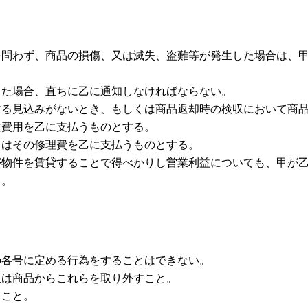
を問わず、商品の損傷、又は滅失、盗難等が発生した場合は、
。
した場合、直ちに乙に通知しなければならない。
する見込みがないとき、もしくは商品返却時の検収において商
達費用を乙に支払うものとする。
甲はその修理費を乙に支払うものとする。
が物件を賃貸することで得べかりし営業利益についても、甲が
る。
の各号に定める行為をすることはできない。
又は商品からこれらを取り外すこと。
ること。