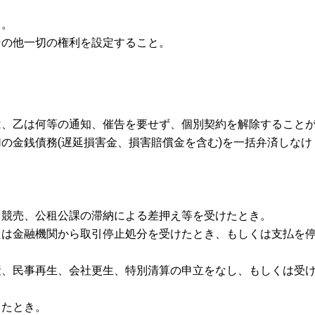
と。
その他一切の権利を設定すること。
は、乙は何等の通知、催告を要せず、個別契約を解除すること
の金銭債務(遅延損害金、損害賠償金を含む)を一括弁済しなけ
、競売、公租公課の滞納による差押え等を受けたとき。
たは金融機関から取引停止処分を受けたとき、もしくは支払を
産、民事再生、会社更生、特別清算の申立をなし、もしくは受
したとき。