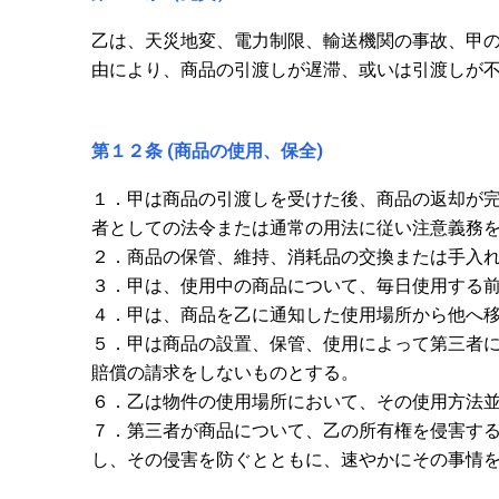
乙は、天災地変、電力制限、輸送機関の事故、甲
由により、商品の引渡しが遅滞、或いは引渡しが
第１２条 (商品の使用、保全)
１．甲は商品の引渡しを受けた後、商品の返却が
者としての法令または通常の用法に従い注意義務
２．商品の保管、維持、消耗品の交換または手入
３．甲は、使用中の商品について、毎日使用する
４．甲は、商品を乙に通知した使用場所から他へ
５．甲は商品の設置、保管、使用によって第三者
賠償の請求をしないものとする。
６．乙は物件の使用場所において、その使用方法
７．第三者が商品について、乙の所有権を侵害す
し、その侵害を防ぐとともに、速やかにその事情