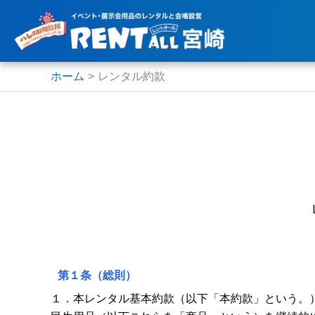
内
容
を
ス
ホーム
レンタル約款
キ
ッ
プ
第１条（総則）
１．本レンタル基本約款（以下「本約款」という。