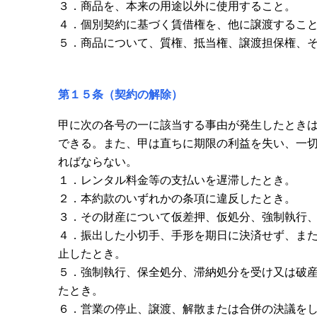
３．商品を、本来の用途以外に使用すること。
４．個別契約に基づく賃借権を、他に譲渡するこ
５．商品について、質権、抵当権、譲渡担保権、
第１５条（契約の解除）
甲に次の各号の一に該当する事由が発生したとき
できる。また、甲は直ちに期限の利益を失い、一切
ればならない。
１．レンタル料金等の支払いを遅滞したとき。
２．本約款のいずれかの条項に違反したとき。
３．その財産について仮差押、仮処分、強制執行
４．振出した小切手、手形を期日に決済せず、ま
止したとき。
５．強制執行、保全処分、滞納処分を受け又は破
たとき。
６．営業の停止、譲渡、解散または合併の決議を