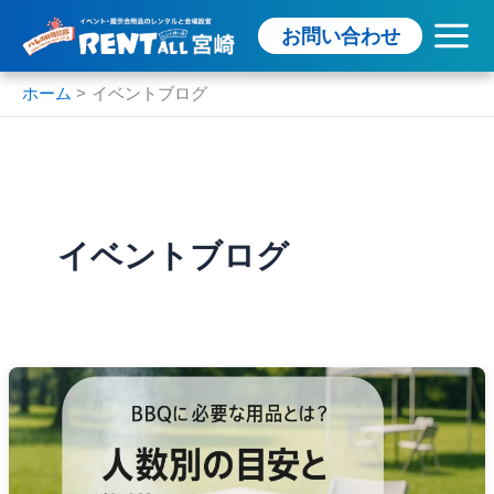
内
お問い合わせ
容
を
ス
ホーム
イベントブログ
キ
ッ
プ
イベントブログ