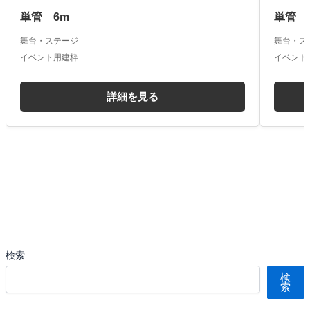
単管 6m
単管 
舞台・ステージ
舞台・ス
イベント用建枠
イベント
詳細を見る
検索
検
索