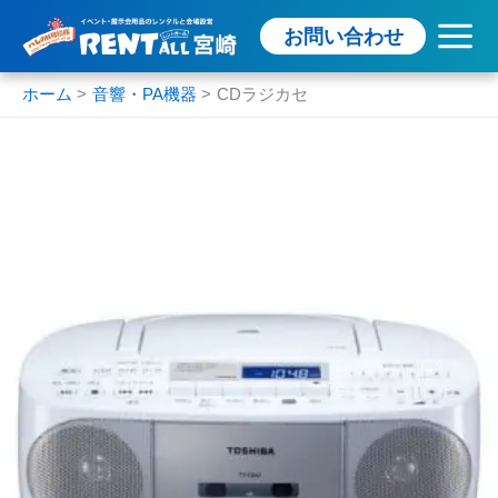
内
お問い合わせ
容
を
ス
ホーム
音響・PA機器
CDラジカセ
キ
ッ
プ