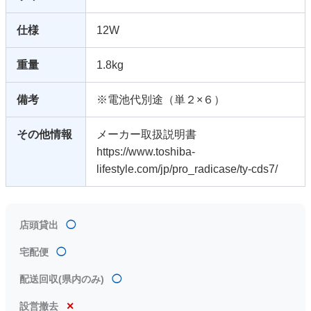
仕様
12W
重量
1.8kg
備考
※電池代別途（単２×６）
その他情報
メーカー取扱説明書
https://www.toshiba-
lifestyle.com/jp/pro_radicase/ty-cds7/
店頭貸出
◯
宅配便
◯
配送回収(県内のみ)
◯
設営撤去
✕