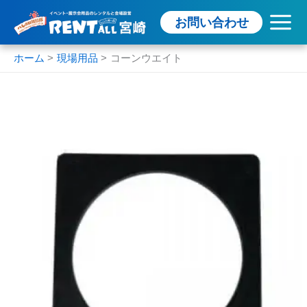
内
お問い合わせ
容
を
ス
ホーム
現場用品
コーンウエイト
キ
ッ
プ