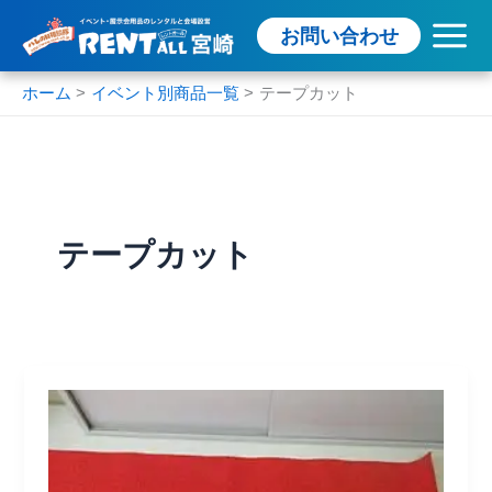
内
お問い合わせ
容
を
ス
ホーム
イベント別商品一覧
テープカット
キ
ッ
プ
テープカット