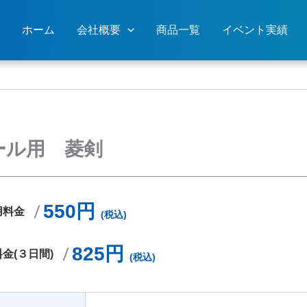
ホーム
会社概要
商品一覧
イベント実績
ール用 菱剣
550円
用料金
(税込)
825円
金(３日間)
(税込)