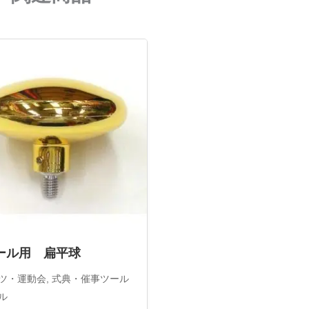
ール用 扁平球
ツ・運動会
,
式典・催事ツール
ル