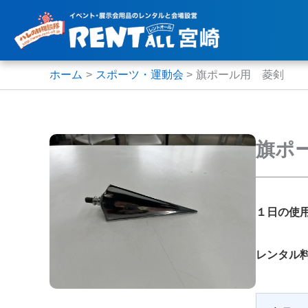
内
容
を
ス
ホーム
スポーツ・運動会
旗ポール用 菱剣
キ
ッ
プ
旗ポ
１日の使
レンタル料