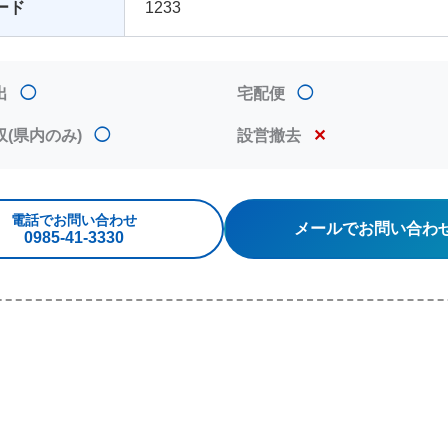
ード
1233
出
◯
宅配便
◯
収(県内のみ)
◯
設営撤去
✕
電話でお問い合わせ
メールでお問い合わ
0985‐41‐3330