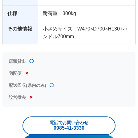
仕様
耐荷重：300kg
その他情報
小さめサイズ W470×D700×H130+ハ
ンドル700mm
店頭貸出
◯
宅配便
✕
配送回収(県内のみ)
◯
設営撤去
✕
電話でお問い合わせ
0985‐41‐3330