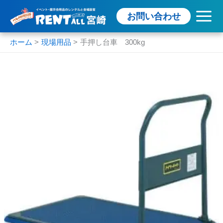
内
お問い合わせ
容
を
ス
ホーム
現場用品
手押し台車 300kg
キ
ッ
プ