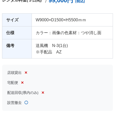
99,000円
レンタル料金(３日間)
(税込)
サイズ
W9000×D1500×H5500ｍｍ
仕様
カラー：画像の色素材：つや消し面
備考
送風機 N-3(1台)
※手配品 AZ
店頭貸出
✕
宅配便
✕
配送回収(県内のみ)
✕
設営撤去
◯