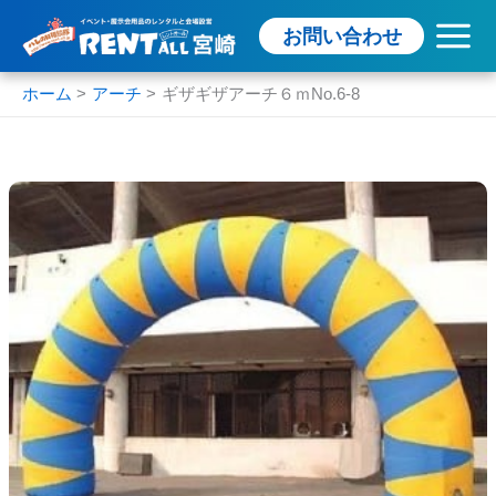
内
お問い合わせ
容
を
ス
ホーム
アーチ
ギザギザアーチ６ｍNo.6‐8
キ
ッ
プ