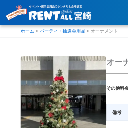
内
容
を
ス
ホーム
パーティ・抽選会用品
オーナメント
キ
ッ
プ
オー
その他料
備考