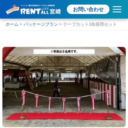
内
お問い合わせ
容
を
ス
ホーム
パッケージプラン
テープカット3名様用セット
キ
ッ
プ