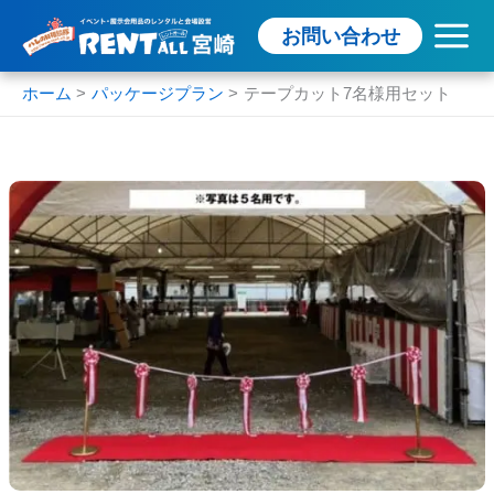
内
お問い合わせ
容
を
ス
ホーム
パッケージプラン
テープカット7名様用セット
キ
ッ
プ