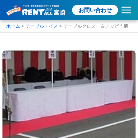
内
お問い合わせ
容
を
ス
ホーム
テーブル・イス
テーブルクロス 白／ぶどう柄
キ
ッ
プ