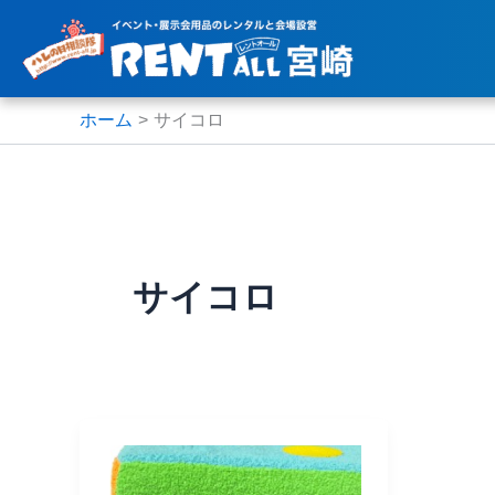
内
容
を
ス
ホーム
サイコロ
キ
ッ
プ
サイコロ