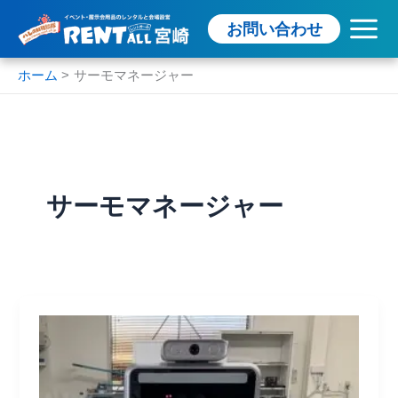
内
お問い合わせ
容
を
ス
ホーム
サーモマネージャー
キ
ッ
プ
サーモマネージャー