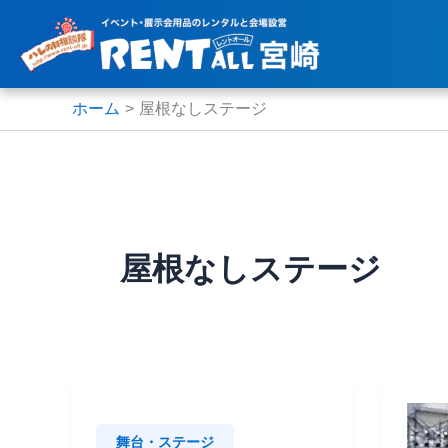
内
容
を
ス
ホーム
屋根なしステージ
キ
ッ
プ
屋根なしステージ
舞台・ステージ