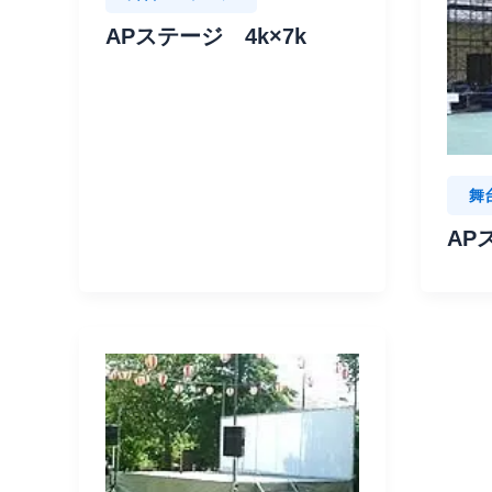
APステージ 4k×7k
舞
AP