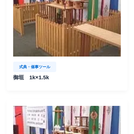
式典・催事ツール
御垣 1k×1.5k