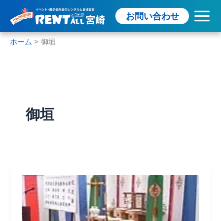
内
お問い合わせ
容
を
ス
ホーム
御垣
キ
ッ
プ
御垣