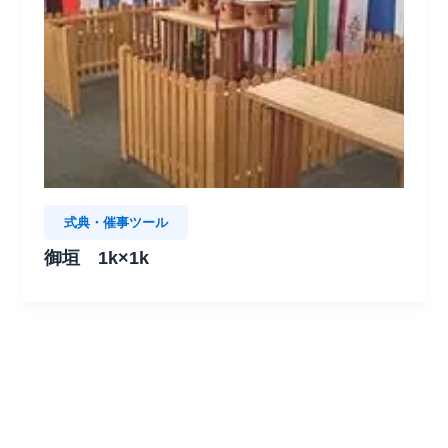
式典・催事ツール
御垣 1k×1k