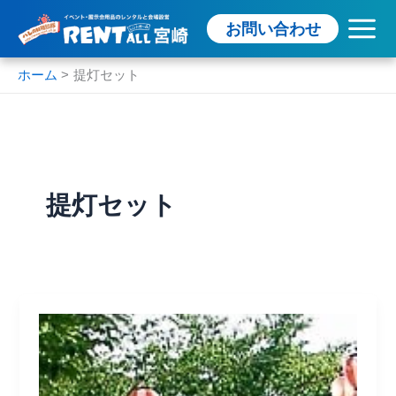
内
お問い合わせ
容
を
ス
ホーム
提灯セット
キ
ッ
プ
提灯セット