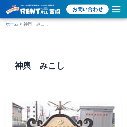
内
お問い合わせ
容
を
ス
ホーム
神輿 みこし
キ
ッ
プ
神輿 みこし