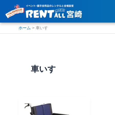
内
容
を
ス
ホーム
車いす
キ
ッ
プ
車いす