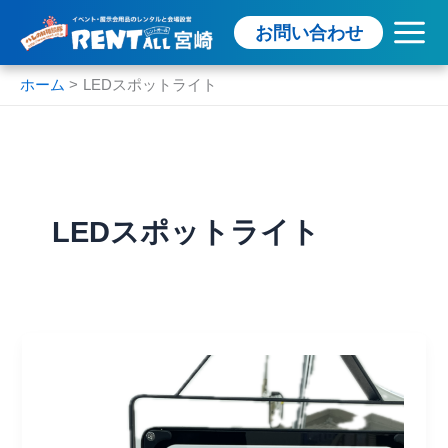
内
お問い合わせ
容
を
ス
ホーム
LEDスポットライト
キ
ッ
プ
LEDスポットライト