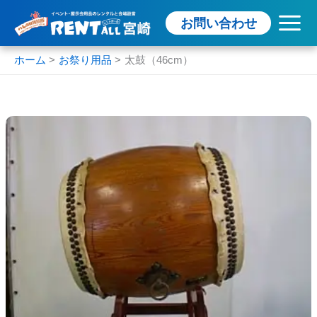
内
お問い合わせ
容
を
ス
ホーム
お祭り用品
太鼓（46cm）
キ
ッ
プ