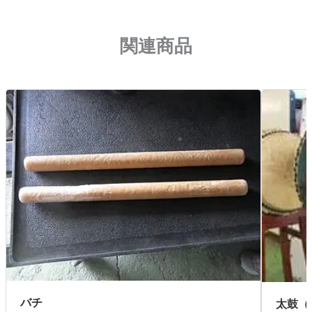
関連商品
バチ
太鼓（