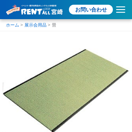
内
お問い合わせ
容
を
ス
ホーム
展示会用品
畳
キ
ッ
プ