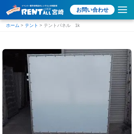
内
お問い合わせ
容
を
ス
ホーム
テント
テントパネル 1k
キ
ッ
プ