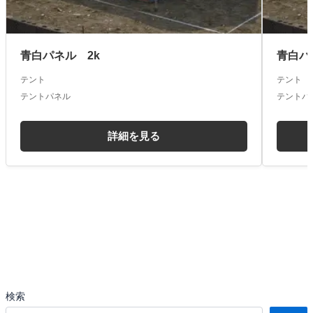
青白パネル 2k
青白パネ
テント
テント
テントパネル
テントパ
詳細を見る
検索