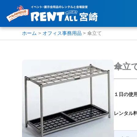
内
容
を
ス
ホーム
オフィス事務用品
傘立て
キ
ッ
プ
傘立
１日の使
レンタル料