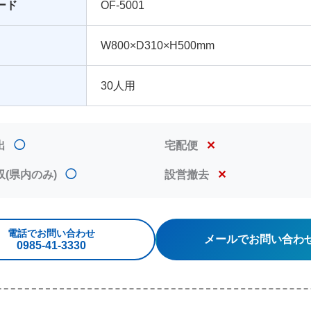
ード
OF-5001
W800×D310×H500mm
30人用
出
◯
宅配便
✕
収(県内のみ)
◯
設営撤去
✕
電話でお問い合わせ
メールでお問い合わ
0985‐41‐3330