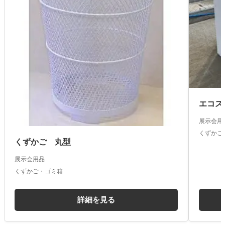
エコス
展示会用
くずかご
くずかご 丸型
展示会用品
くずかご・ゴミ箱
詳細を見る