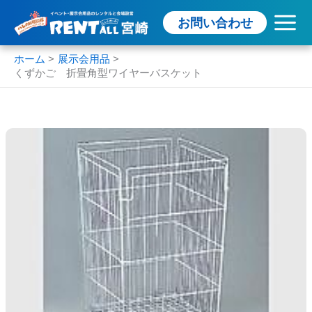
内
お問い合わせ
容
を
ス
ホーム
展示会用品
くずかご 折畳角型ワイヤーバスケット
キ
ッ
プ