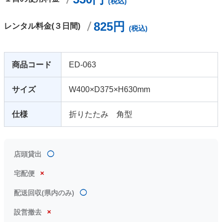
(税込)
825円
レンタル料金(３日間)
(税込)
商品コード
ED-063
サイズ
W400×D375×H630mm
仕様
折りたたみ 角型
店頭貸出
◯
宅配便
×
配送回収(県内のみ)
◯
設営撤去
×