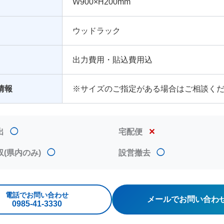
W900×H200mm
ウッドラック
出力費用・貼込費用込
情報
※サイズのご指定がある場合はご相談く
出
◯
宅配便
✕
収(県内のみ)
◯
設営撤去
◯
電話でお問い合わせ
メールでお問い合わ
0985‐41‐3330