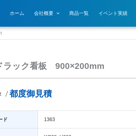
ホーム
会社概要
商品一覧
イベント実績
m
ラック看板 900×200mm
都度御見積
金
ード
1363