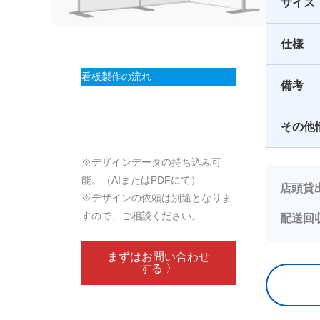
サイズ
仕様
看板製作の流れ
備考
その他
※デザインデータの持ち込み可
能。（AIまたはPDFにて）
店頭貸
※デザインの依頼は別途となりま
すので、ご相談ください。
配送回
まずはお問い合わせ
する 〉