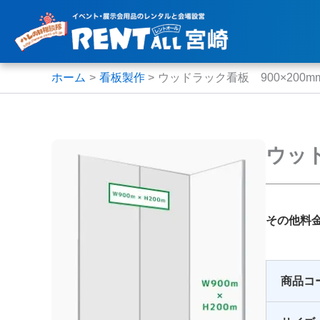
内
容
を
ス
ホーム
看板製作
ウッドラック看板 900×200m
キ
ッ
プ
ウッド
その他料
商品コ