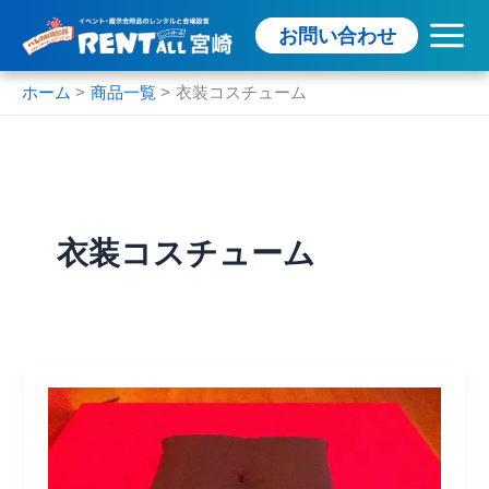
内
お問い合わせ
容
を
ス
ホーム
商品一覧
衣装コスチューム
キ
ッ
プ
衣装コスチューム