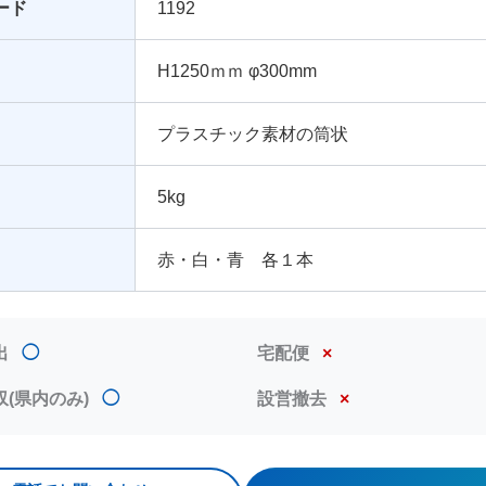
ード
1192
H1250ｍｍ φ300mm
プラスチック素材の筒状
5kg
赤・白・青 各１本
出
◯
宅配便
×
収(県内のみ)
◯
設営撤去
×