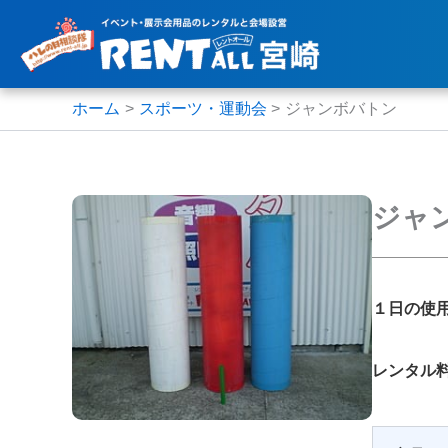
内
容
を
ス
ホーム
スポーツ・運動会
ジャンボバトン
キ
ッ
プ
ジャ
１日の使
レンタル料