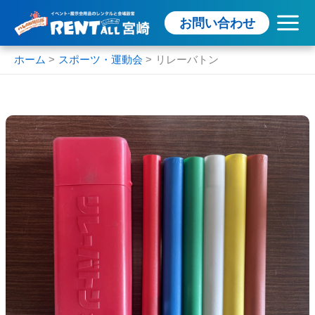
内
お問い合わせ
容
を
ス
ホーム
スポーツ・運動会
リレーバトン
キ
ッ
プ