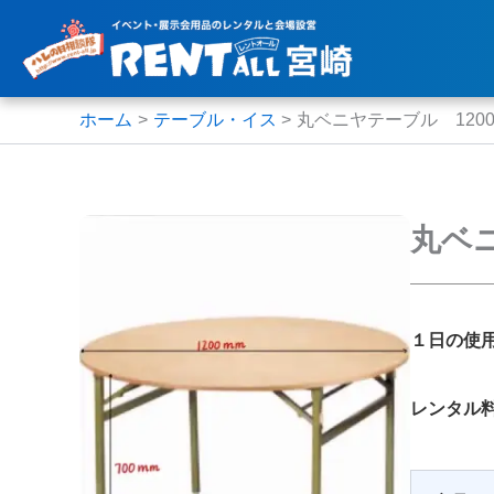
内
容
を
ス
ホーム
テーブル・イス
丸ベニヤテーブル 1200
キ
ッ
プ
丸ベニ
１日の使
レンタル料