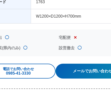
ード
1763
W1200×D1200×H700mm
出
◯
宅配便
✕
収(県内のみ)
◯
設営撤去
◯
電話でお問い合わせ
メールでお問い合わ
0985‐41‐3330