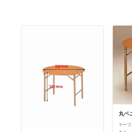
丸ベ
テーブ