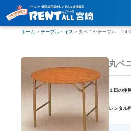
内
容
を
ス
ホーム
テーブル・イス
丸ベニヤテーブル 1500
キ
ッ
プ
丸ベニ
１日の使
レンタル料