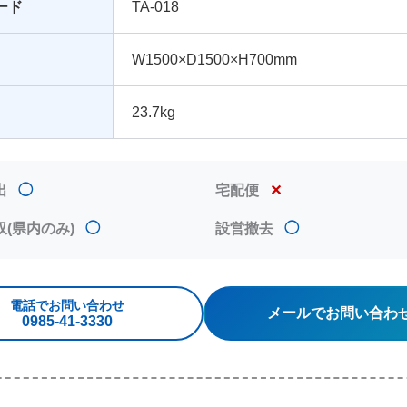
ード
TA-018
W1500×D1500×H700mm
23.7kg
出
◯
宅配便
✕
収(県内のみ)
◯
設営撤去
◯
電話でお問い合わせ
メールでお問い合わ
0985‐41‐3330